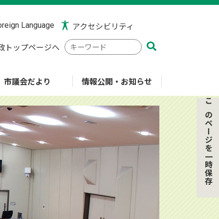
reign Language
アクセシビリティ
検
政トップページへ
索
キ
ー
市議会だより
情報公開・お知らせ
ワ
ー
このページを一時保存
ド