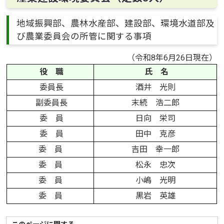
地域振興部、農林水産部、建設部、環境水道部及
び農業委員会の所管に関する事項
（令和8年6月26日現在）
役 職
氏 名
委員長
酒井 光則
副委員長
末続 浩二郎
委 員
日向 栄司
委 員
田中 克彦
委 員
吉田 幸一郎
委 員
松永 忠次
委 員
小嶋 光明
委 員
黒岩 英雄