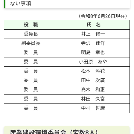
ない事項
（令和8年6月26日現在）
役 職
氏 名
委員長
井上 修一
副委員長
寺沢 佳洋
委 員
明島 章也
委 員
小田原 あや
委 員
松本 添花
委 員
田中 次廣
委 員
髙木 和惠
委 員
林田 久富
委 員
中村 哲康
産業建設環境委員会（定数8人）