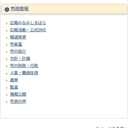
市政情報
広報みなみしまばら
広報活動・公式SNS
報道発表
市長室
市の紹介
方針・計画
市の財政・行政
人事・職員採用
選挙
監査
情報公開
市民の声