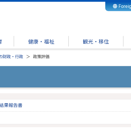
Forei
育
健康・福祉
観光・移住
の財政・行政
政策評価
結果報告書