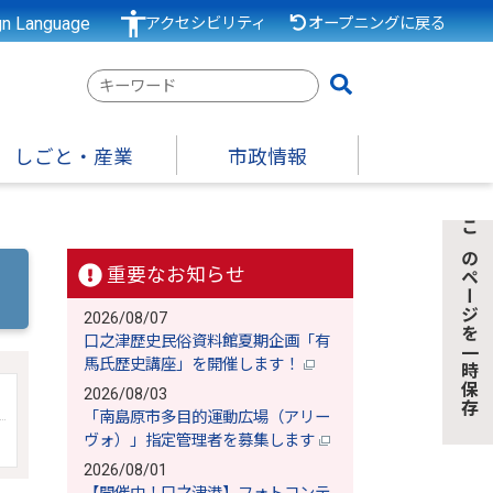
gn Language
アクセシビリティ
オープニングに戻る
検
索
キ
しごと・産業
市政情報
ー
ワ
ー
このページを一時保存
ド
重要なお知らせ
2026/08/07
口之津歴史民俗資料館夏期企画「有
馬氏歴史講座」を開催します！
2026/08/03
「南島原市多目的運動広場（アリー
ヴォ）」指定管理者を募集します
2026/08/01