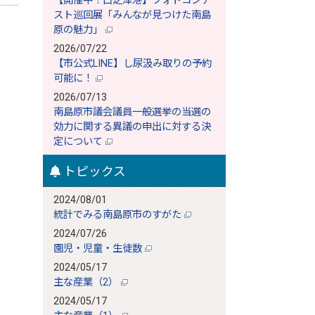
【開催中！口之津港】フォトコンテ
スト巡回展「みんなが見つけた南島
原の魅力」
2026/07/22
【市公式LINE】し尿汲み取りの予約
可能に！
2026/07/13
南島原市議会議員一般選挙の当選の
効力に関する異議の申出に対する決
定について
トピックス
2024/08/01
統計でみる南島原市のすがた
2024/07/26
園児・児童・生徒数
2024/05/17
主な産業（2）
2024/05/17