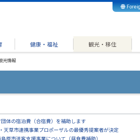
Forei
育
健康・福祉
観光・移住
観光情報
ツ団体の宿泊費（合宿費）を補助します
市・天草市連携事業プロポーザルの最優秀提案者が決定
南島原市送客支援事業について（昼食費補助）