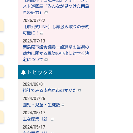
【開催中！口之津港】フォトコンテ
スト巡回展「みんなが見つけた南島
原の魅力」
2026/07/22
【市公式LINE】し尿汲み取りの予約
可能に！
2026/07/13
南島原市議会議員一般選挙の当選の
効力に関する異議の申出に対する決
定について
トピックス
2024/08/01
統計でみる南島原市のすがた
2024/07/26
園児・児童・生徒数
2024/05/17
主な産業（2）
2024/05/17