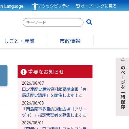
gn Language
アクセシビリティ
オープニングに戻る
検
索
キ
しごと・産業
市政情報
ー
ワ
ー
このページを一時保存
ド
重要なお知らせ
2026/08/07
口之津歴史民俗資料館夏期企画「有
馬氏歴史講座」を開催します！
2026/08/03
「南島原市多目的運動広場（アリー
ヴォ）」指定管理者を募集します
2026/08/01