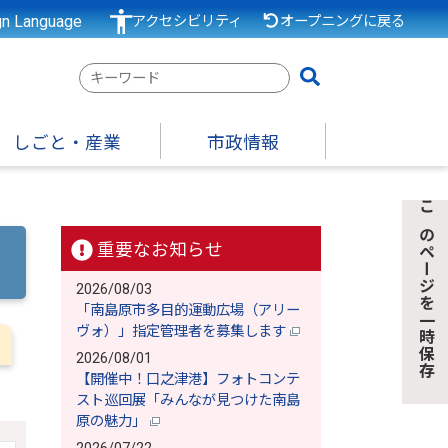
gn Language
アクセシビリティ
オープニングに戻る
検
索
キ
しごと・産業
市政情報
ー
ワ
ー
このページを一時保存
ド
重要なお知らせ
2026/08/03
「南島原市多目的運動広場（アリー
ヴォ）」指定管理者を募集します
2026/08/01
【開催中！口之津港】フォトコンテ
スト巡回展「みんなが見つけた南島
原の魅力」