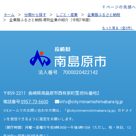
ページの先頭へ
ホーム
分類から探す
しごと・産業
企業版ふるさと納税
企業版ふるさと納税-寄附企業の紹介（令和7年度）
もっと見る（全2件）
法人番号 7000020422142
〒859-2211 長崎県南島原市西有家町里坊96番地2
電話番号:
0957-73-6600
info@city.minamishimabara.lg.jp
※Eメールでのお問い合わせの際は、「@city.minamishimabara.lg.jp」のドメイ
ンを受信できるように設定をお願いします。
〔開庁時間〕月曜～金曜の午前8時30分～午後5時15分（ただし、祝・休日、12