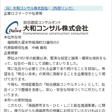
（6）大和コンサル株式会社
（外部リンク）
企業ロゴマークや社章等
本社所在地
福岡県久留米市城南町23番地の3
代表取締役社長 中嶋 義和
企業概要
弊社は1951年の創業以来、堅実な経営と誠実・確実な技術をも
って、社会の一員として活動してまいりました。
常に社会から必要とされる企業であり続けることを目指し、希
望ある「明るい未来」の実現に貢献することを企業理念として掲
げております。
今後も、地域密着型の『総合建設コンサルタント』として、社
会インフラ整備を支援し、安心・安全な地域づくりに尽力してま
いります。
本市への寄附理由
このたび、「南島原市まち・ひと・しごと創生推進事業」に賛
同し、微力ながらも南島原市の発展にお役立ていただければとの