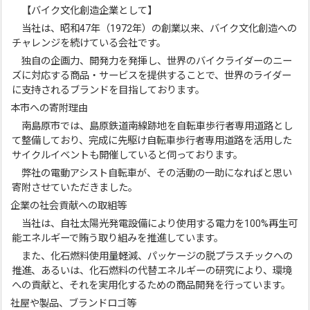
【バイク文化創造企業として】
当社は、昭和47年（1972年）の創業以来、バイク文化創造への
チャレンジを続けている会社です。
独自の企画力、開発力を発揮し、世界のバイクライダーのニー
ズに対応する商品・サービスを提供することで、世界のライダー
に支持されるブランドを目指しております。
本市への寄附理由
南島原市では、島原鉄道南線跡地を自転車歩行者専用道路とし
て整備しており、完成に先駆け自転車歩行者専用道路を活用した
サイクルイベントも開催していると伺っております。
弊社の電動アシスト自転車が、その活動の一助になればと思い
寄附させていただきました。
企業の社会貢献への取組等
当社は、自社太陽光発電設備により使用する電力を100%再生可
能エネルギーで賄う取り組みを推進しています。
また、化石燃料使用量軽減、パッケージの脱プラスチックへの
推進、あるいは、化石燃料の代替エネルギーの研究により、環境
への貢献と、それを実用化するための商品開発を行っています。
社屋や製品、ブランドロゴ等