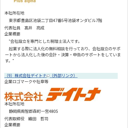
本社所在地
東京都豊島区池袋二丁目47番5号池袋オンダビル7階
代表社員 髙井 亮成
企業概要
"会社設立を専門とした税理士法人です。
起業する際に法人化の無料相談を行っており、会社設立のサポ
ートから法人化した後の会計・決算・申告のサポートをしていま
す。"
（9）株式会社デイトナ
（外部リンク）
企業ロゴマークや社章等
本社所在地
静岡県周智郡森町一宮4805
代表取締役 織田 哲司
企業概要