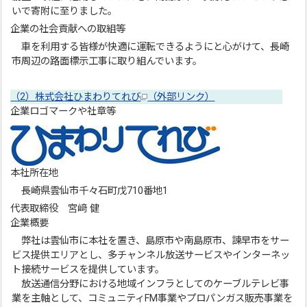
いで寄附に至りました。
企業の社会貢献への取組等
車を利用する皆様が快適に運転できるようにと心がけて、長崎
市周辺の路面標示工事に取り組んでいます。
（2）株式会社ひまわりてれび
（外部リンク）
企業ロゴマークや社章等
本社所在地
長崎県雲仙市千々石町戊710番地1
代表取締役 宮﨑 健
企業概要
弊社は雲仙市に本社を置き、島原市や南島原市、諫早市をサー
ビス提供エリアとし、多チャンネル放送サービスやインターネッ
ト接続サービスを提供しています。
放送通信分野における地域インフラとしてのケーブルテレビ事
業を主軸として、コミュニティFM事業やプロパンガス販売事業を