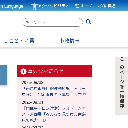
gn Language
アクセシビリティ
オープニングに戻る
検
索
キ
しごと・産業
市政情報
ー
ワ
ー
このページを一時保存
ド
重要なお知らせ
2026/08/03
「南島原市多目的運動広場（アリー
ヴォ）」指定管理者を募集します
2026/08/01
【開催中！口之津港】フォトコンテ
スト巡回展「みんなが見つけた南島
原の魅力」