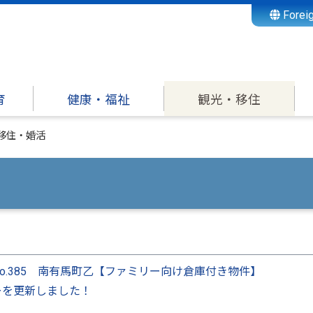
Forei
育
健康・福祉
観光・移住
移住・婚活
o.385 南有馬町乙【ファミリー向け倉庫付き物件】
ーを更新しました！