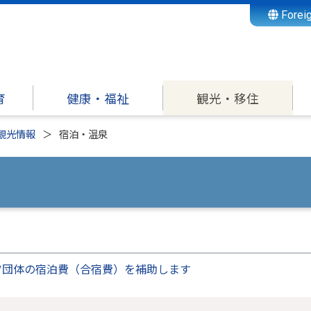
Forei
育
健康・福祉
観光・移住
観光情報
宿泊・温泉
ツ団体の宿泊費（合宿費）を補助します