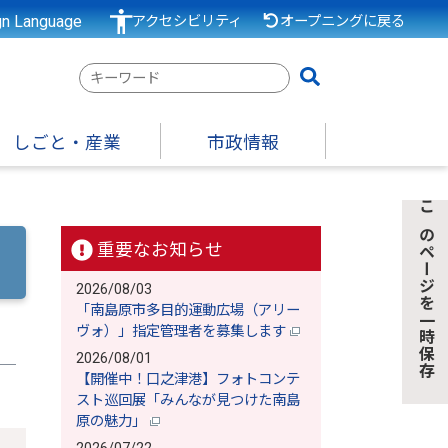
gn Language
アクセシビリティ
オープニングに戻る
検
索
キ
しごと・産業
市政情報
ー
ワ
ー
このページを一時保存
ド
重要なお知らせ
2026/08/03
「南島原市多目的運動広場（アリー
ヴォ）」指定管理者を募集します
2026/08/01
【開催中！口之津港】フォトコンテ
スト巡回展「みんなが見つけた南島
原の魅力」