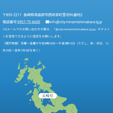
〒859-2211 長崎県南島原市西有家町里坊96番地2
電話番号:
0957-73-6600
info@city.minamishimabara.lg.jp
※Eメールでのお問い合わせの際は、「@city.minamishimabara.lg.jp」のドメイ
ンを受信できるように設定をお願いします。
〔開庁時間〕月曜～金曜の午前8時30分～午後5時15分（ただし、祝・休日、12
月29日～翌年1月3日を除く）