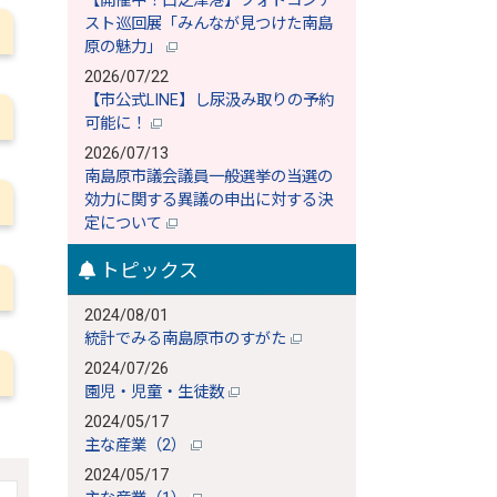
【開催中！口之津港】フォトコンテ
スト巡回展「みんなが見つけた南島
原の魅力」
2026/07/22
【市公式LINE】し尿汲み取りの予約
可能に！
2026/07/13
南島原市議会議員一般選挙の当選の
効力に関する異議の申出に対する決
定について
トピックス
2024/08/01
統計でみる南島原市のすがた
2024/07/26
園児・児童・生徒数
2024/05/17
主な産業（2）
2024/05/17