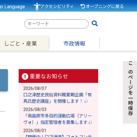
gn Language
アクセシビリティ
オープニングに戻る
検
索
キ
しごと・産業
市政情報
ー
ワ
ー
このページを一時保存
ド
重要なお知らせ
2026/08/07
口之津歴史民俗資料館夏期企画「有
馬氏歴史講座」を開催します！
2026/08/03
「南島原市多目的運動広場（アリー
ヴォ）」指定管理者を募集します
2026/08/01