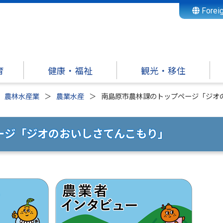
Forei
育
健康・福祉
観光・移住
農林水産業
農業水産
南島原市農林課のトップページ「ジオ
ージ「ジオのおいしさてんこもり」