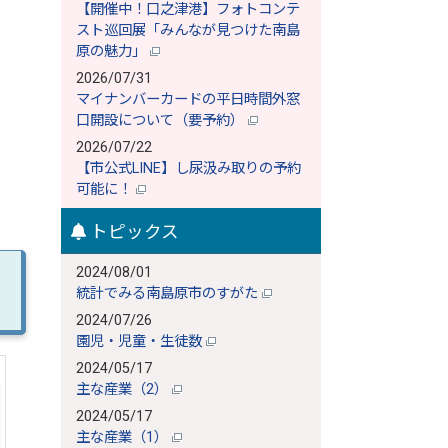
【開催中！口之津港】フォトコンテ
スト巡回展「みんなが見つけた南島
原の魅力」
2026/07/31
マイナンバーカードの平日時間外窓
口開設について（要予約）
2026/07/22
【市公式LINE】し尿汲み取りの予約
可能に！
トピックス
2024/08/01
統計でみる南島原市のすがた
2024/07/26
園児・児童・生徒数
2024/05/17
主な産業（2）
2024/05/17
主な産業（1）