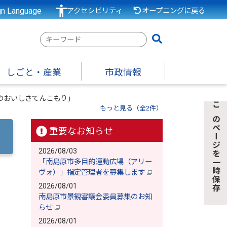
gn Language
アクセシビリティ
オープニングに戻る
検
索
キ
しごと・産業
市政情報
ー
ワ
のおいしさてんこもり」
ー
もっと見る（全2件）
このページを一時保存
ド
重要なお知らせ
2026/08/03
「南島原市多目的運動広場（アリー
ヴォ）」指定管理者を募集します
2026/08/01
南島原市景観審議会委員募集のお知
らせ
2026/08/01