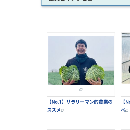
【No.1】
サラリーマン的農業の
【N
ススメ
べ