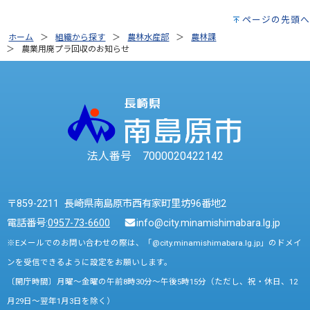
ページの先頭へ
ホーム
組織から探す
農林水産部
農林課
農業用廃プラ回収のお知らせ
法人番号 7000020422142
〒859-2211 長崎県南島原市西有家町里坊96番地2
電話番号:
0957-73-6600
info@city.minamishimabara.lg.jp
※Eメールでのお問い合わせの際は、「@city.minamishimabara.lg.jp」のドメイ
ンを受信できるように設定をお願いします。
〔開庁時間〕月曜～金曜の午前8時30分～午後5時15分（ただし、祝・休日、12
月29日～翌年1月3日を除く）