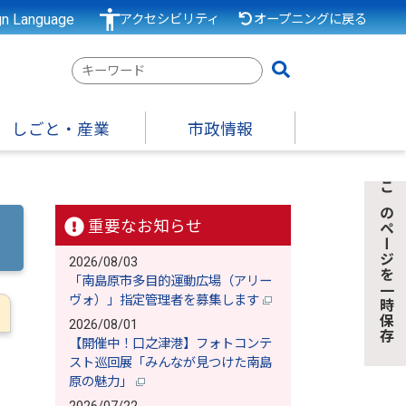
gn Language
アクセシビリティ
オープニングに戻る
検
索
キ
しごと・産業
市政情報
ー
ワ
ー
このページを一時保存
ド
重要なお知らせ
2026/08/03
「南島原市多目的運動広場（アリー
ヴォ）」指定管理者を募集します
2026/08/01
【開催中！口之津港】フォトコンテ
スト巡回展「みんなが見つけた南島
原の魅力」