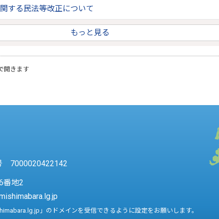
関する民法等改正について
もっと見る
で開きます
7000020422142
6番地2
mishimabara.lg.jp
shimabara.lg.jp」のドメインを受信できるように設定をお願いします。