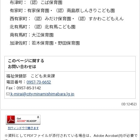
布津町：（認）こば保育園
有家町：有家保育園・（認）南島原しんきりこども園
西有家町：（認）みだけ保育園・（認）すかわこどもえん
北有馬町：（認）北有馬こども園
南有馬町：大江保育園
加津佐町：若木保育園・野田保育園
このページに関する
お問い合わせは
福祉保健部 こども未来課
電話番号：
0957-73-6652
Fax：0957-85-3142
k-mirai@city.minamishimabara.lg.jp
（ID:12452）
別ウィンドウで開きます
※資料としてPDFファイルが添付されている場合は、
Adobe Acrobat(R)
が必要で