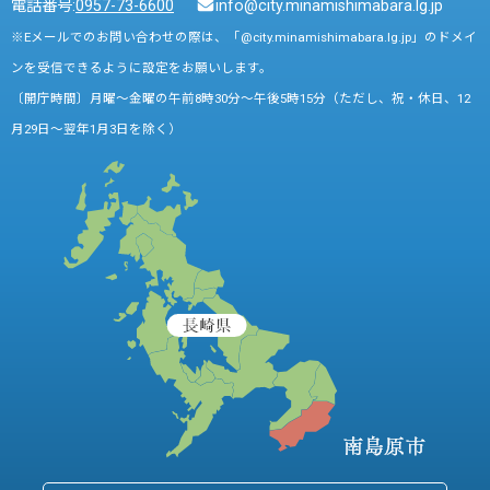
電話番号:
0957-73-6600
info@city.minamishimabara.lg.jp
※Eメールでのお問い合わせの際は、「@city.minamishimabara.lg.jp」のドメイ
ンを受信できるように設定をお願いします。
〔開庁時間〕月曜～金曜の午前8時30分～午後5時15分（ただし、祝・休日、12
月29日～翌年1月3日を除く）