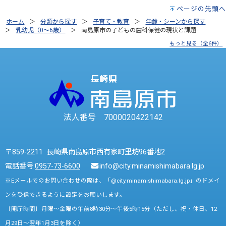
ページの先頭へ
ホーム
分類から探す
子育て・教育
年齢・シーンから探す
乳幼児（0～6歳）
南島原市の子どもの歯科保健の現状と課題
もっと見る（全6件）
法人番号 7000020422142
〒859-2211 長崎県南島原市西有家町里坊96番地2
電話番号:
0957-73-6600
info@city.minamishimabara.lg.jp
※Eメールでのお問い合わせの際は、「@city.minamishimabara.lg.jp」のドメイ
ンを受信できるように設定をお願いします。
〔開庁時間〕月曜～金曜の午前8時30分～午後5時15分（ただし、祝・休日、12
月29日～翌年1月3日を除く）