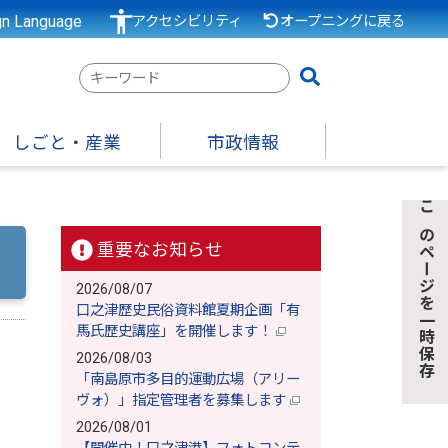
gn Language
アクセシビリティ
オープニングに戻る
検
索
キ
しごと・産業
市政情報
ー
ワ
ー
このページを一時保存
ド
重要なお知らせ
2026/08/07
口之津歴史民俗資料館夏期企画「有
馬氏歴史講座」を開催します！
2026/08/03
「南島原市多目的運動広場（アリー
ヴォ）」指定管理者を募集します
2026/08/01