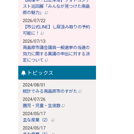
【開催中！口之津港】フォトコンテ
スト巡回展「みんなが見つけた南島
原の魅力」
2026/07/22
【市公式LINE】し尿汲み取りの予約
可能に！
2026/07/13
南島原市議会議員一般選挙の当選の
効力に関する異議の申出に対する決
定について
トピックス
2024/08/01
統計でみる南島原市のすがた
2024/07/26
園児・児童・生徒数
2024/05/17
主な産業（2）
2024/05/17