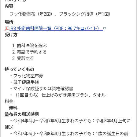
内容
フッ化物塗布（年2回）、ブラッシング指導（年1回）
場所
R8 指定歯科医院一覧（PDF：96.7キロバイト）
受け方
歯科医院を選ぶ
電話で予約する
受診する
持っていくもの
・フッ化物塗布券
・母子健康手帳
・マイナ保険証または資格確認書
・（1回目のみ）仕上げみがき用歯ブラシ、タオル
料金
無料
塗布券の郵送時期
・令和4年4月～令和7年5月生まれの子ども：令和8年4月上旬に
郵送
・令和7年6月～令和8年3月生まれの子ども：1歳の誕生日の前