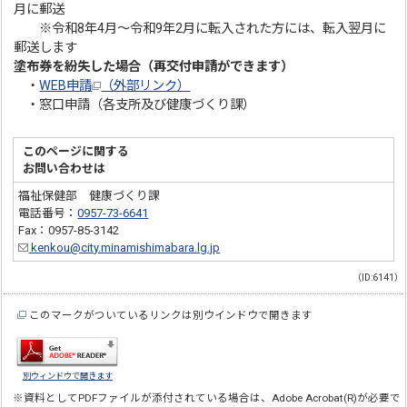
月に郵送
※令和8年4月～令和9年2月に転入された方には、転入翌月に
郵送します
塗布券を紛失した場合（再交付申請ができます）
・
WEB申請
（外部リンク）
・窓口申請（各支所及び健康づくり課）
このページに関する
お問い合わせは
福祉保健部 健康づくり課
電話番号：
0957-73-6641
Fax：0957-85-3142
kenkou@city.minamishimabara.lg.jp
（ID:6141）
このマークがついているリンクは別ウインドウで開きます
別ウィンドウで開きます
※資料としてPDFファイルが添付されている場合は、
Adobe Acrobat(R)
が必要で