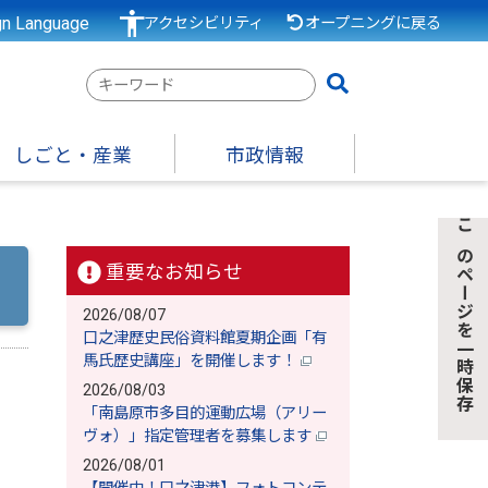
gn Language
アクセシビリティ
オープニングに戻る
検
索
キ
しごと・産業
市政情報
ー
ワ
ー
このページを一時保存
ド
重要なお知らせ
2026/08/07
口之津歴史民俗資料館夏期企画「有
馬氏歴史講座」を開催します！
2026/08/03
「南島原市多目的運動広場（アリー
ヴォ）」指定管理者を募集します
2026/08/01