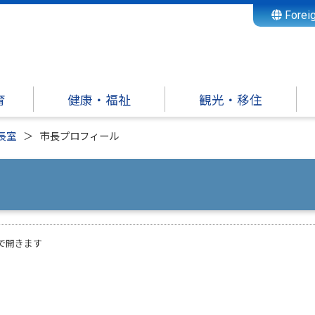
Forei
育
健康・福祉
観光・移住
長室
市長プロフィール
で開きます