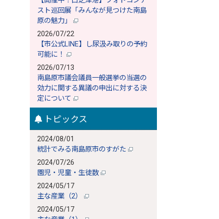
【開催中！口之津港】フォトコンテ
スト巡回展「みんなが見つけた南島
原の魅力」
2026/07/22
【市公式LINE】し尿汲み取りの予約
可能に！
2026/07/13
南島原市議会議員一般選挙の当選の
効力に関する異議の申出に対する決
定について
トピックス
2024/08/01
統計でみる南島原市のすがた
2024/07/26
園児・児童・生徒数
2024/05/17
主な産業（2）
2024/05/17