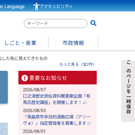
gn Language
アクセシビリティ
検
索
キ
しごと・産業
市政情報
ー
ワ
出した先に見えてきたもの
ー
もっと見る（全2件）
このページを一時保存
ド
重要なお知らせ
2026/08/07
口之津歴史民俗資料館夏期企画「有
馬氏歴史講座」を開催します！
2026/08/03
「南島原市多目的運動広場（アリー
ヴォ）」指定管理者を募集します
2026/08/01