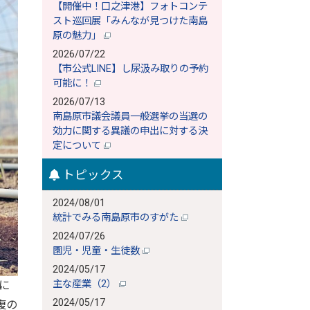
【開催中！口之津港】フォトコンテ
スト巡回展「みんなが見つけた南島
原の魅力」
2026/07/22
【市公式LINE】し尿汲み取りの予約
可能に！
2026/07/13
南島原市議会議員一般選挙の当選の
効力に関する異議の申出に対する決
定について
トピックス
2024/08/01
統計でみる南島原市のすがた
2024/07/26
園児・児童・生徒数
2024/05/17
主な産業（2）
に
2024/05/17
復の