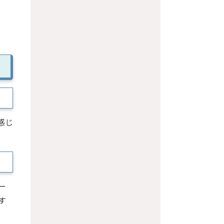
感じ
ー
す