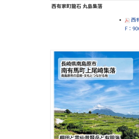
西有家町龍石 丸島集落
西有
F：9