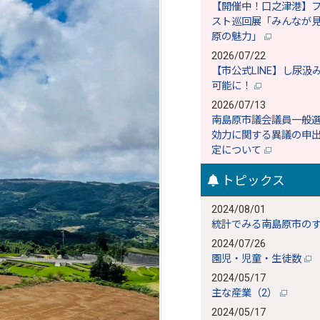
【開催中！口之津港】
スト巡回展「みんなが
原の魅力」
2026/07/22
【市公式LINE】し尿汲
可能に！
2026/07/13
南島原市議会議員一般
効力に関する異議の申
定について
トピックス
2024/08/01
統計でみる南島原市の
2024/07/26
園児・児童・生徒数
2024/05/17
主な産業（2）
2024/05/17