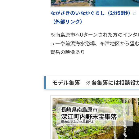
ながさきのいなかぐらし（2分58秒）
（外部リンク）
※南島原市へUターンされた方のインタ
ューや前浜海水浴場、布津地区から望
賢岳の映像あり
モデル集落 ※各集落には相談役が