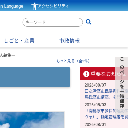
gn Language
アクセシビリティ
検
索
キ
しごと・産業
市政情報
ー
ワ
人募集ー
ー
もっと見る（全2件）
このページを一時保存
ド
重要なお知らせ
2026/08/07
口之津歴史民俗資料館
馬氏歴史講座」を開催
2026/08/03
「南島原市多目的運動
ヴォ）」指定管理者を
2026/08/01