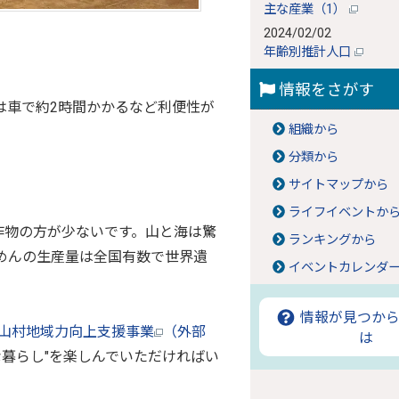
主な産業（1）
2024/02/02
年齢別推計人口
情報をさがす
は車で約2時間かかるなど利便性が
組織から
分類から
サイトマップから
ライフイベントか
作物の方が少ないです。山と海は驚
ランキングから
めんの生産量は全国有数で世界遺
イベントカレンダ
情報が見つから
山村地域力向上支援事業
（外部
は
暮らし"を楽しんでいただければい