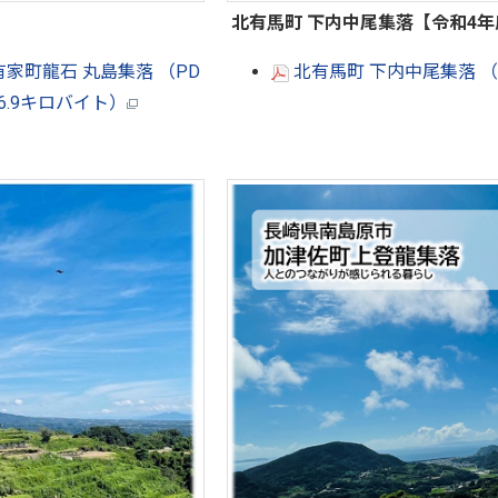
北有馬町 下内中尾集落【令和4
家町龍石 丸島集落 （PD
北有馬町 下内中尾集落 （P
06.9キロバイト）