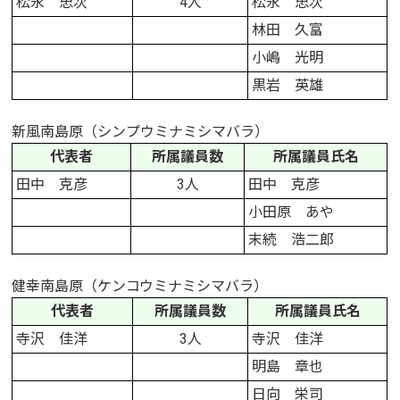
松永 忠次
4人
松永 忠次
林田 久富
小嶋 光明
黒岩 英雄
新風南島原（シンプウミナミシマバラ）
代表者
所属議員数
所属議員氏名
田中 克彦
3人
田中 克彦
小田原 あや
末続 浩二郎
健幸南島原（ケンコウミナミシマバラ）
代表者
所属議員数
所属議員氏名
寺沢 佳洋
3人
寺沢 佳洋
明島 章也
日向 栄司