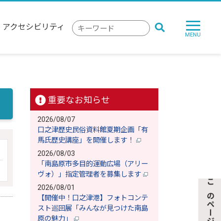
アクセシビリティ
検
索
キ
ー
ワ
ー
ド
重要なお知らせ
2026/08/07
口之津歴史民俗資料館夏期企画「有
馬氏歴史講座」を開催します！
2026/08/03
「南島原市多目的運動広場（アリー
ヴォ）」指定管理者を募集します
2026/08/01
【開催中！口之津港】フォトコンテ
スト巡回展「みんなが見つけた南島
原の魅力」