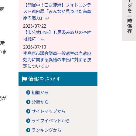
このページを一時保存
【開催中！口之津港】フォトコンテ
定
スト巡回展「みんなが見つけた南島
原の魅力」
2026/07/22
【市公式LINE】し尿汲み取りの予約
可能に！
産
2026/07/13
いま
南島原市議会議員一般選挙の当選の
効力に関する異議の申出に対する決
定について
情報をさがす
組織から
用が
分類から
サイトマップから
ライフイベントから
ランキングから