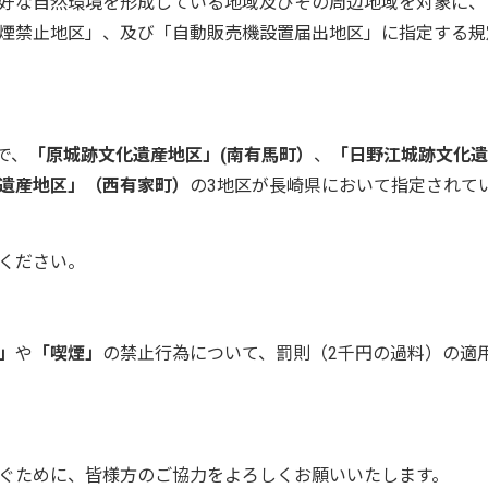
好な自然環境を形成している地域及びその周辺地域を対象に、
煙禁止地区」、及び「自動販売機設置届出地区」に指定する規
で、
「原城跡文化遺産地区」(南有馬町）
、
「日野江城跡文化遺
遺産地区」（西有家町）
の3地区が長崎県において指定されて
ください。
」
や
「喫煙」
の禁止行為について、罰則（2千円の過料）の適
ぐために、皆様方のご協力をよろしくお願いいたします。