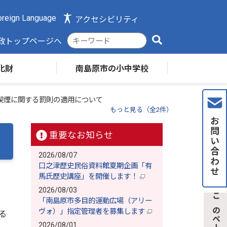
reign Language
アクセシビリティ
検
政トップページへ
索
キ
化財
南島原市の小中学校
ー
ワ
ー
喫煙に関する罰則の適用について
ド
もっと見る（全2件）
重要なお知らせ
2026/08/07
口之津歴史民俗資料館夏期企画「有
馬氏歴史講座」を開催します！
2026/08/03
「南島原市多目的運動広場（アリー
ヴォ）」指定管理者を募集します
る
2026/08/01