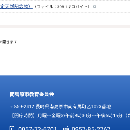
指定天然記念物）
（ファイル：398.1キロバイト）
で開きます
南島原市教育委員会
〒859-2412 長崎県南島原市南有馬町乙1023番地
【開庁時間】月曜～金曜の午前8時30分～午後5時15分（
0957-73-6701
0957-85-2767