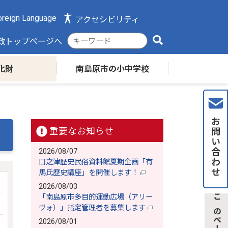
reign Language
アクセシビリティ
検
政トップページへ
索
キ
化財
南島原市の小中学校
ー
ワ
ー
ド
重要なお知らせ
2026/08/07
口之津歴史民俗資料館夏期企画「有
馬氏歴史講座」を開催します！
2026/08/03
「南島原市多目的運動広場（アリー
ヴォ）」指定管理者を募集します
2026/08/01