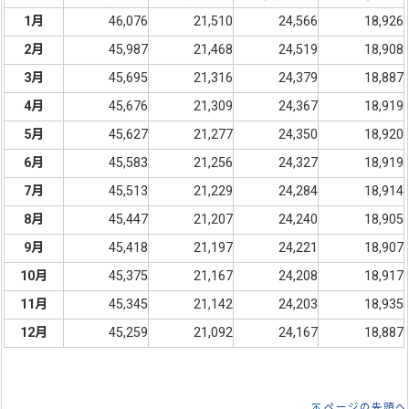
1月
46,076
21,510
24,566
18,926
2月
45,987
21,468
24,519
18,908
3月
45,695
21,316
24,379
18,887
4月
45,676
21,309
24,367
18,919
5月
45,627
21,277
24,350
18,920
6月
45,583
21,256
24,327
18,919
7月
45,513
21,229
24,284
18,914
8月
45,447
21,207
24,240
18,905
9月
45,418
21,197
24,221
18,907
10月
45,375
21,167
24,208
18,917
11月
45,345
21,142
24,203
18,935
12月
45,259
21,092
24,167
18,887
ページの先頭へ