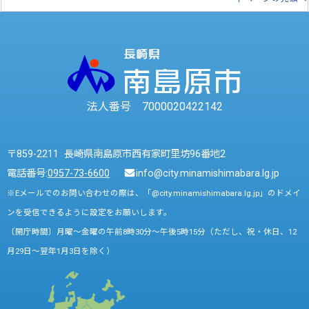
法人番号 7000020422142
〒859-2211 長崎県南島原市西有家町里坊96番地2
電話番号:
0957-73-6600
info@city.minamishimabara.lg.jp
※Eメールでのお問い合わせの際は、「@city.minamishimabara.lg.jp」のドメイ
ンを受信できるように設定をお願いします。
〔開庁時間〕月曜～金曜の午前8時30分～午後5時15分（ただし、祝・休日、12
月29日～翌年1月3日を除く）