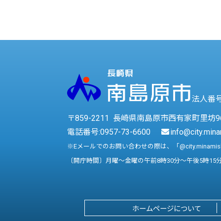
法人番号 
〒859-2211 長崎県南島原市西有家町里坊9
電話番号:
0957-73-6600
info@city.mina
※Eメールでのお問い合わせの際は、「@city.minami
〔開庁時間〕月曜～金曜の午前8時30分～午後5時15
ホームページについて