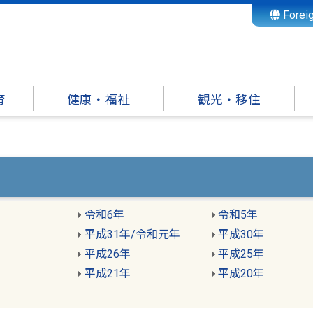
Forei
育
健康・福祉
観光・移住
令和6年
令和5年
平成31年
/
令和元年
平成30年
平成26年
平成25年
平成21年
平成20年