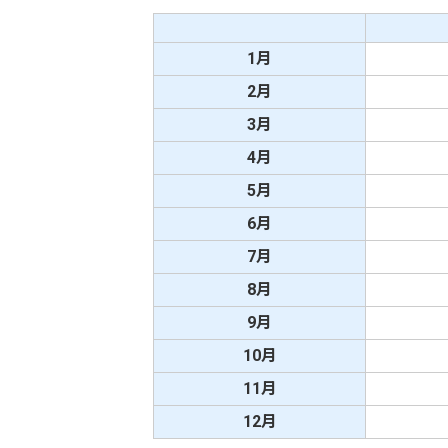
1月
2月
3月
4月
5月
6月
7月
8月
9月
10月
11月
12月