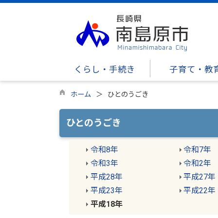
くらし・手続き
子育て・教
ホーム
ひとのうごき
ひとのうごき
令和8年
令和7年
令和3年
令和2年
平成28年
平成27年
平成23年
平成22年
平成18年