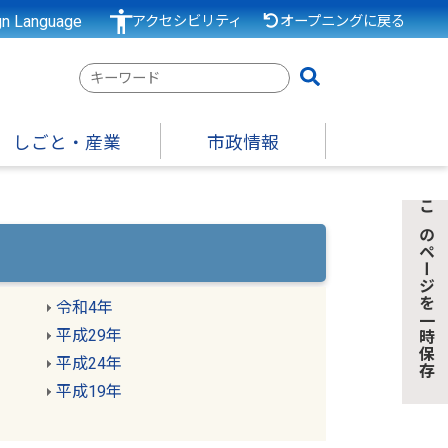
gn Language
アクセシビリティ
オープニングに戻る
検
索
キ
しごと・産業
市政情報
ー
ワ
ー
このページを一時保存
ド
令和4年
平成29年
平成24年
平成19年