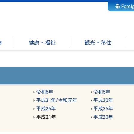
Forei
育
健康・福祉
観光・移住
令和6年
令和5年
平成31年
/
令和元年
平成30年
平成26年
平成25年
平成21年
平成20年