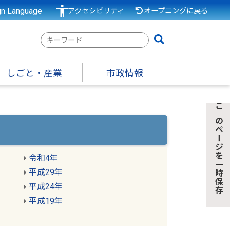
gn Language
アクセシビリティ
オープニングに戻る
検
索
キ
しごと・産業
市政情報
ー
ワ
ー
このページを一時保存
ド
令和4年
平成29年
平成24年
平成19年