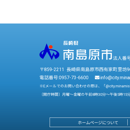
法人番号 
〒859-2211 長崎県南島原市西有家町里坊9
電話番号:
0957-73-6600
info@city.mina
※Eメールでのお問い合わせの際は、「@city.minami
〔開庁時間〕月曜～金曜の午前8時30分～午後5時15
ホームページについて