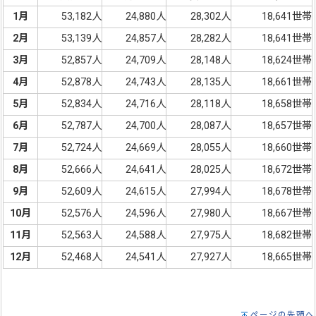
1月
53,182人
24,880人
28,302人
18,641世帯
2月
53,139人
24,857人
28,282人
18,641世帯
3月
52,857人
24,709人
28,148人
18,624世帯
4月
52,878人
24,743人
28,135人
18,661世帯
5月
52,834人
24,716人
28,118人
18,658世帯
6月
52,787人
24,700人
28,087人
18,657世帯
7月
52,724人
24,669人
28,055人
18,660世帯
8月
52,666人
24,641人
28,025人
18,672世帯
9月
52,609人
24,615人
27,994人
18,678世帯
10月
52,576人
24,596人
27,980人
18,667世帯
11月
52,563人
24,588人
27,975人
18,682世帯
12月
52,468人
24,541人
27,927人
18,665世帯
ページの先頭へ