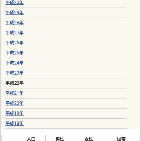
平成30年
平成29年
平成28年
平成27年
平成26年
平成25年
平成24年
平成23年
平成22年
平成21年
平成20年
平成19年
平成18年
人口
男性
女性
世帯