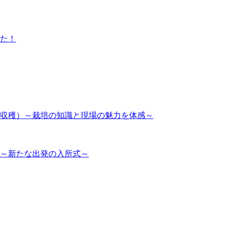
した！
・収穫）～栽培の知識と現場の魅力を体感～
！～新たな出発の入所式～