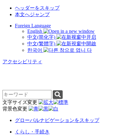
ヘッダーをスキップ
本文へジャンプ
Foreign Language
English
中文(简化字)
中文(繁體字)
한국어
アクセシビリティ
検
索
文字サイズ変更
キ
背景色変更
ー
ワ
グローバルナビゲーションをスキップ
ー
くらし・手続き
ド