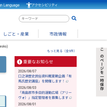
gn Language
アクセシビリティ
検
索
キ
しごと・産業
市政情報
ー
ワ
sks)
ー
もっと見る（全5件）
このページを一時保存
ド
重要なお知らせ
2026/08/07
口之津歴史民俗資料館夏期企画「有
馬氏歴史講座」を開催します！
2026/08/03
「南島原市多目的運動広場（アリー
ヴォ）」指定管理者を募集します
2026/08/01