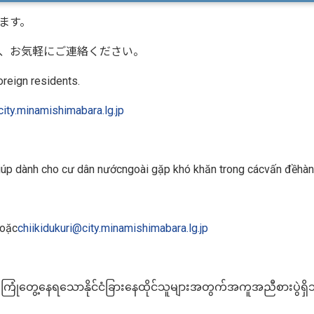
ます。
、お気軽にご連絡ください。
oreign residents.
city.minamishimabara.lg.jp
úp dành cho cư dân nướcngoài gặp khó khăn trong cácvấn đềhàn
hoặc
chiikidukuri@city.minamishimabara.lg.jp
ကြုံတွေ့နေရသောနိုင်ငံခြားနေထိုင်သူများအတွက်အကူအညီစားပွဲရှ