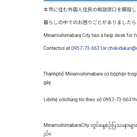
本市に住む外国人住民の相談窓口を開設し
暮らしの中でのお困りごとがありましたら
Minamishimabara City has a help desk for f
Contactus at
0957-73-6631
or
chiikidukuri@
Thànhphố Minamishimabara có bộphận trợgi
gày.
Liênhệ vớichúng tôi theo số 0957-73-6631
MinamishimabaraCity တွင်နေ့စဉ်ပြဿနာများ
ည်။