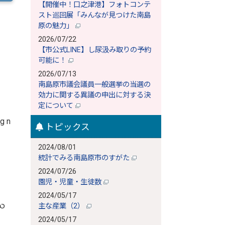
【開催中！口之津港】フォトコンテ
スト巡回展「みんなが見つけた南島
原の魅力」
2026/07/22
【市公式LINE】し尿汲み取りの予約
可能に！
2026/07/13
南島原市議会議員一般選挙の当選の
効力に関する異議の申出に対する決
定について
g n
トピックス
2024/08/01
統計でみる南島原市のすがた
2024/07/26
園児・児童・生徒数
2024/05/17
ိသ
主な産業（2）
2024/05/17