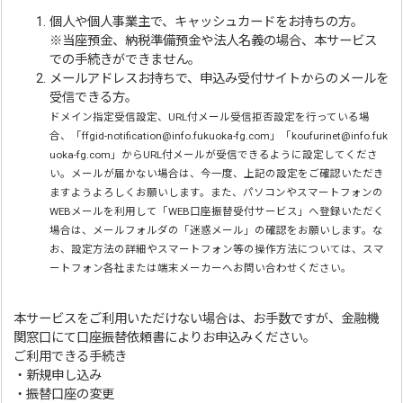
個人や個人事業主で、キャッシュカードをお持ちの方。
※当座預金、納税準備預金や法人名義の場合、本サービス
での手続きができません。
メールアドレスお持ちで、申込み受付サイトからのメールを
受信できる方。
ドメイン指定受信設定、URL付メール受信拒否設定を行っている場
合、「ffgid-notification@info.fukuoka-fg.com」「koufurinet@info.fuk
uoka-fg.com」からURL付メールが受信できるように設定してくださ
い。メールが届かない場合は、今一度、上記の設定をご確認いただき
ますようよろしくお願いします。また、パソコンやスマートフォンの
WEBメールを利用して「WEB口座振替受付サービス」へ登録いただく
場合は、メールフォルダの「迷惑メール」の確認をお願いします。な
お、設定方法の詳細やスマートフォン等の操作方法については、スマ
ートフォン各社または端末メーカーへお問い合わせください。
本サービスをご利用いただけない場合は、お手数ですが、金融機
関窓口にて口座振替依頼書によりお申込みください。
ご利用できる手続き
・新規申し込み
・振替口座の変更