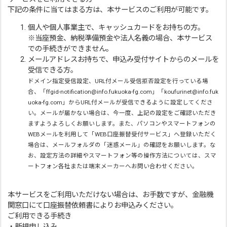
下記の条件に当てはまる方は、本サービスのご利用が可能です。
個人や個人事業主で、キャッシュカードをお持ちの方。
※当座預金、納税準備預金や法人名義の場合、本サービス
での手続きができません。
メールアドレスお持ちで、申込み受付サイトからのメールを
受信できる方。
ドメイン指定受信設定、URL付メール受信拒否設定を行っている場
合、「ffgid-notification@info.fukuoka-fg.com」「koufurinet@info.fuk
uoka-fg.com」からURL付メールが受信できるように設定してくださ
い。メールが届かない場合は、今一度、上記の設定をご確認いただき
ますようよろしくお願いします。また、パソコンやスマートフォンの
WEBメールを利用して「WEB口座振替受付サービス」へ登録いただく
場合は、メールフォルダの「迷惑メール」の確認をお願いします。な
お、設定方法の詳細やスマートフォン等の操作方法については、スマ
ートフォン各社または端末メーカーへお問い合わせください。
本サービスをご利用いただけない場合は、お手数ですが、金融機
関窓口にて口座振替依頼書によりお申込みください。
ご利用できる手続き
・新規申し込み