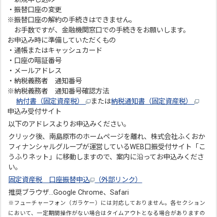
・振替口座の変更
※振替口座の解約の手続きはできません。
お手数ですが、金融機関窓口での手続きをお願いします。
お申込み時に準備していただくもの
・通帳またはキャッシュカード
・口座の暗証番号
・メールアドレス
・納税義務者 通知番号
※納税義務者 通知番号確認方法
納付書（固定資産税）
または
納税通知書（固定資産税）
申込み受付サイト
以下のアドレスよりお申込みください。
クリック後、南島原市のホームページを離れ、株式会社ふくおか
フィナンシャルグループが運営しているWEB口振受付サイト「こ
うふりネット」に移動しますので、案内に沿ってお申込みくださ
い。
固定資産税 口座振替申込
（外部リンク）
推奨ブラウザ…Google Chrome、Safari
※
フューチャーフォン（ガラケー）には対応しておりません。各セクション
において、一定期間操作がない場合はタイムアウトとなる場合がありますの