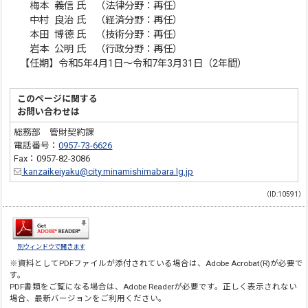
梅本 義信 氏 （法律分野：再任）
中村 良治 氏 （経済分野：再任）
本田 博德 氏 （技術分野：再任）
岩本 公明 氏 （行政分野：再任）
【任期】令和5年4月1日～令和7年3月31日（2年間）
このページに関する
お問い合わせは
総務部 管財契約課
電話番号：
0957-73-6626
Fax：0957-82-3086
kanzaikeiyaku@city.minamishimabara.lg.jp
（ID:10591）
別ウィンドウで開きます
※資料としてPDFファイルが添付されている場合は、
Adobe Acrobat(R)
が必要で
す。
PDF書類をご覧になる場合は、
Adobe Reader
が必要です。正しく表示されない
場合、最新バージョンをご利用ください。