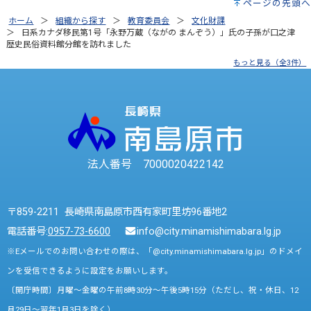
ページの先頭へ
ホーム
組織から探す
教育委員会
文化財課
日系カナダ移民第1号「永野万蔵（ながの まんぞう）」氏の子孫が口之津
歴史民俗資料館分館を訪れました
もっと見る（全3件）
法人番号 7000020422142
〒859-2211 長崎県南島原市西有家町里坊96番地2
電話番号:
0957-73-6600
info@city.minamishimabara.lg.jp
※Eメールでのお問い合わせの際は、「@city.minamishimabara.lg.jp」のドメイ
ンを受信できるように設定をお願いします。
〔開庁時間〕月曜～金曜の午前8時30分～午後5時15分（ただし、祝・休日、12
月29日～翌年1月3日を除く）