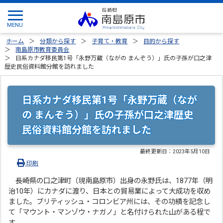
ホーム
分類から探す
子育て・教育
目的から探す
南島原市教育委員会
日系カナダ移民第1号「永野万蔵（ながの まんぞう）」氏の子孫が口之津
歴史民俗資料館分館を訪れました
日系カナダ移民第1号「永野万蔵（なが
の まんぞう）」氏の子孫が口之津歴史
民俗資料館分館を訪れました
最終更新日：
2023年5月10日
印刷
長崎県の口之津町（現南島原市）出身の永野氏は、1877年（明
治10年）にカナダに渡り、日本との貿易業によって大成功を収め
ました。ブリティッシュ・コロンビア州には、その功績を記念し
て「マウント・マンゾウ・ナガノ」と名付けられた山がある程で
す。