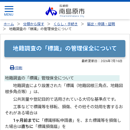
ホーム
分類から探す
くらし・手続き
届出・申請・証明
地籍調査の「標識」の管理保全について
地籍調査の「標識」の管理保全について
最終更新日：
2026年7月16日
印刷
地籍調査の「標識」管理保全について
地籍調査により設置された「標識（地籍図根三角点、地籍図
根多角点等）」は、
公共測量や登記目的で活用されている大切な基準点です。
工事などで標識等を移転、損傷、その他その効用を害するお
それがある場合は
1ヶ月前までに
「標識移転申請書」を、また標識等を損傷し
た場合は
直ちに
「標識損傷届」を