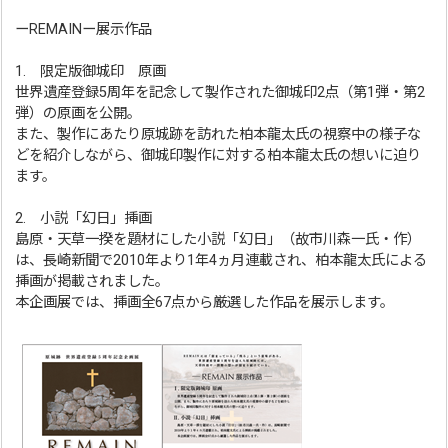
ーREMAINー展示作品
1. 限定版御城印 原画
世界遺産登録5周年を記念して製作された御城印2点（第1弾・第2
弾）の原画を公開。
また、製作にあたり原城跡を訪れた柏本龍太氏の視察中の様子な
どを紹介しながら、御城印製作に対する柏本龍太氏の想いに迫り
ます。
2. 小説「幻日」挿画
島原・天草一揆を題材にした小説「幻日」（故市川森一氏・作）
は、長崎新聞で2010年より1年4ヵ月連載され、柏本龍太氏による
挿画が掲載されました。
本企画展では、挿画全67点から厳選した作品を展示します。