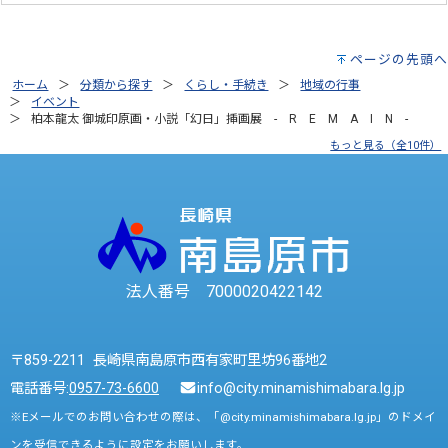
ページの先頭へ
ホーム
分類から探す
くらし・手続き
地域の行事
イベント
柏本龍太 御城印原画・小説「幻日」挿画展 - R E M A I N -
もっと見る（全10件）
法人番号 7000020422142
〒859-2211 長崎県南島原市西有家町里坊96番地2
電話番号:
0957-73-6600
info@city.minamishimabara.lg.jp
※Eメールでのお問い合わせの際は、「@city.minamishimabara.lg.jp」のドメイ
ンを受信できるように設定をお願いします。