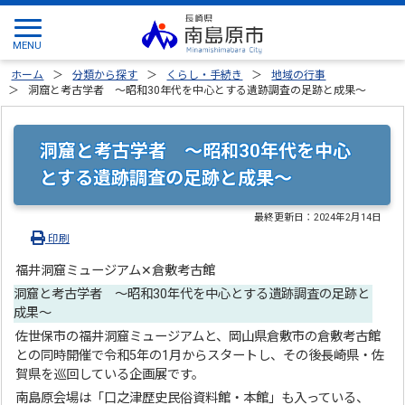
ホーム
分類から探す
くらし・手続き
地域の行事
洞窟と考古学者 ～昭和30年代を中心とする遺跡調査の足跡と成果～
洞窟と考古学者 ～昭和30年代を中心
とする遺跡調査の足跡と成果～
最終更新日：
2024年2月14日
印刷
福井洞窟ミュージアム✕倉敷考古館
洞窟と考古学者 ～昭和30年代を中心とする遺跡調査の足跡と
成果～
佐世保市の福井洞窟ミュージアムと、岡山県倉敷市の倉敷考古館
との同時開催で令和5年の1月からスタートし、その後長崎県・佐
賀県を巡回している企画展です。
南島原会場は「口之津歴史民俗資料館・本館」も入っている、