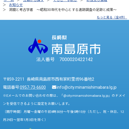
ホーム
分類から探す
くらし・手続き
お役立ち情報
お知らせ
洞窟と考古学者 ～昭和30年代を中心とする遺跡調査の足跡と成果～
もっと見る（全4件）
法人番号 7000020422142
〒859-2211 長崎県南島原市西有家町里坊96番地2
電話番号:
0957-73-6600
info@city.minamishimabara.lg.jp
※Eメールでのお問い合わせの際は、「@city.minamishimabara.lg.jp」のドメイ
ンを受信できるように設定をお願いします。
〔開庁時間〕月曜～金曜の午前8時30分～午後5時15分（ただし、祝・休日、12
月29日～翌年1月3日を除く）