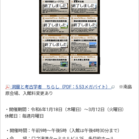
洞窟と考古学者 ちらし（PDF：5.53メガバイト）
※南島
原会場、入館料変更あり
・開催期間：令和6年1月18日（木曜日）～3月12日（火曜日）
休館日：毎週月曜日
・開催時間：午前9時～午後5時（入館は午後4時30分まで）
・会 場：口之津港ターミナルビル2F 多目的ホール