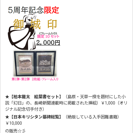
★【柏本龍太 絵葉書セット】
（島原・天草一揆を題材にした小
説「幻日」の、長崎新聞連載時に掲載された挿絵）￥1,000（オリ
ジナル記念切手付き）
★【日本キリシタン墓碑総覧】
（絶版している入手困難書籍）
￥10,000
の販売☆彡