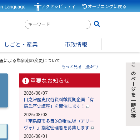
gn Language
アクセシビリティ
オープニングに戻る
検
索
キ
しごと・産業
市政情報
ー
ワ
措置による単価期の変更について
ー
もっと見る（全4件）
このページを一時保存
ド
重要なお知らせ
2026/08/07
口之津歴史民俗資料館夏期企画「有
馬氏歴史講座」を開催します！
2026/08/03
「南島原市多目的運動広場（アリー
ヴォ）」指定管理者を募集します
2026/08/01