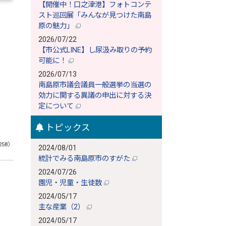
【開催中！口之津港】フォトコンテ
スト巡回展「みんなが見つけた南島
原の魅力」
2026/07/22
【市公式LINE】し尿汲み取りの予約
可能に！
2026/07/13
南島原市議会議員一般選挙の当選の
効力に関する異議の申出に対する決
定について
トピックス
258）
2024/08/01
統計でみる南島原市のすがた
2024/07/26
園児・児童・生徒数
2024/05/17
主な産業（2）
2024/05/17