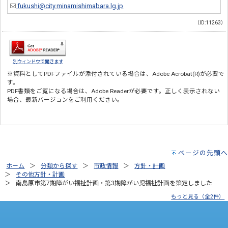
fukushi@city.minamishimabara.lg.jp
（ID:11263）
別ウィンドウで開きます
※資料としてPDFファイルが添付されている場合は、
Adobe Acrobat(R)
が必要で
す。
PDF書類をご覧になる場合は、
Adobe Reader
が必要です。正しく表示されない
場合、最新バージョンをご利用ください。
ページの先頭へ
ホーム
分類から探す
市政情報
方針・計画
その他方針・計画
南島原市第7期障がい福祉計画・第3期障がい児福祉計画を策定しました
もっと見る（全2件）