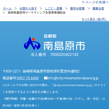
ページの先頭へ
ホーム
分類から探す
しごと・産業
農林水産業
農業水産
長崎県農産物マーケティング支援事業補助金
もっと見る（全2件）
法人番号 7000020422142
〒859-2211 長崎県南島原市西有家町里坊96番地2
電話番号:
0957-73-6600
info@city.minamishimabara.lg.jp
※Eメールでのお問い合わせの際は、「@city.minamishimabara.lg.jp」のドメイ
ンを受信できるように設定をお願いします。
〔開庁時間〕月曜～金曜の午前8時30分～午後5時15分（ただし、祝・休日、12
月29日～翌年1月3日を除く）