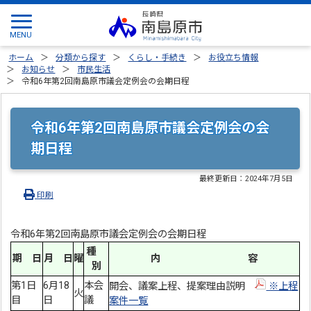
ホーム
分類から探す
くらし・手続き
お役立ち情報
お知らせ
市民生活
令和6年第2回南島原市議会定例会の会期日程
令和6年第2回南島原市議会定例会の会
期日程
最終更新日：
2024年7月5日
印刷
令和6年第2回南島原市議会定例会の会期日程
種
期 日
月 日
曜
内 容
別
第1日
6月18
本会
開会、議案上程、提案理由説明
※上程
火
目
日
議
案件一覧