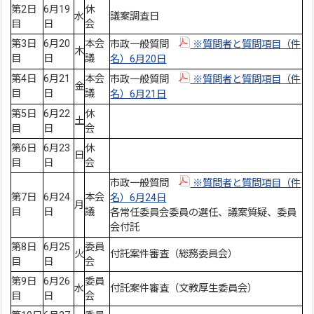
第2日
6月19
休
水
議案調査日
目
日
会
第3日
6月20
本会
市政一般質問
※質問者と質問項目（件
木
目
日
議
名）6月20日
第4日
6月21
本会
市政一般質問
※質問者と質問項目（件
金
目
日
議
名）6月21日
第5日
6月22
休
土
目
日
会
第6日
6月23
休
日
目
日
会
市政一般質問
※質問者と質問項目（件
第7日
6月24
本会
名）6月24日
月
目
日
議
各常任委員会委員の選任、議案質疑、委員
会付託
第8日
6月25
委員
火
付託案件審査（総務委員会）
目
日
会
第9日
6月26
委員
水
付託案件審査（文教厚生委員会）
目
日
会