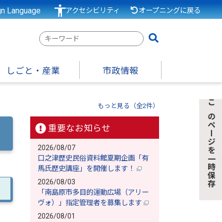
gn Language
アクセシビリティ
オープニングに戻る
検
索
キ
しごと・産業
市政情報
ー
ワ
ー
もっと見る（全2件）
このページを一時保存
ド
重要なお知らせ
2026/08/07
口之津歴史民俗資料館夏期企画「有
馬氏歴史講座」を開催します！
2026/08/03
「南島原市多目的運動広場（アリー
ヴォ）」指定管理者を募集します
2026/08/01