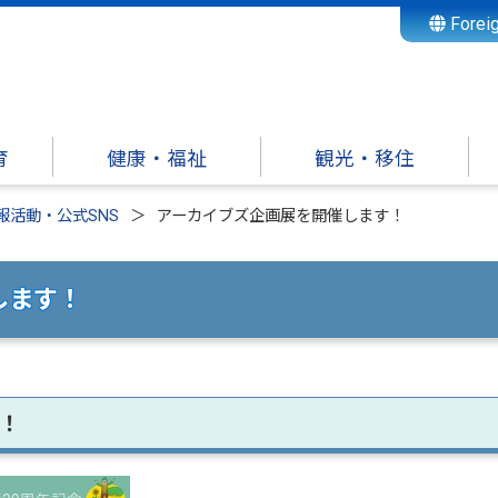
Forei
育
健康・福祉
観光・移住
報活動・公式SNS
アーカイブズ企画展を開催します！
します！
！