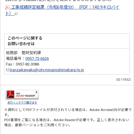
工事成績評定結果（令和6年度分）（PDF：140.9キロバイ
ト）
このページに関する
お問い合わせは
総務部 管財契約課
電話番号：
0957-73-6626
Fax：0957-82-3086
kanzaikeiyaku@city.minamishimabara.lg.jp
（ID:11932）
別ウィンドウで開きます
※資料としてPDFファイルが添付されている場合は、
Adobe Acrobat(R)
が必要で
す。
PDF書類をご覧になる場合は、
Adobe Reader
が必要です。正しく表示されない
場合、最新バージョンをご利用ください。