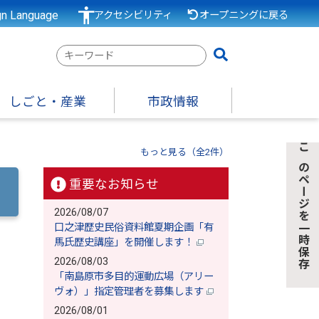
gn Language
アクセシビリティ
オープニングに戻る
検
索
キ
しごと・産業
市政情報
ー
ワ
ー
もっと見る（全2件）
このページを一時保存
ド
重要なお知らせ
2026/08/07
口之津歴史民俗資料館夏期企画「有
馬氏歴史講座」を開催します！
2026/08/03
「南島原市多目的運動広場（アリー
ヴォ）」指定管理者を募集します
2026/08/01