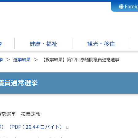
Forei
育
健康・福祉
観光・移住
挙
選挙結果
【投票結果】第27回参議院議員通常選挙
議員通常選挙
員通常選挙 投票速報
（PDF：20.4キロバイト）