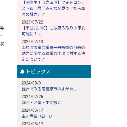
【開催中！口之津港】フォトコンテ
スト巡回展「みんなが見つけた南島
原の魅力」
2026/07/22
等
【市公式LINE】し尿汲み取りの予約
可能に！
・
2026/07/13
取
南島原市議会議員一般選挙の当選の
効力に関する異議の申出に対する決
定について
トピックス
2024/08/01
統計でみる南島原市のすがた
2024/07/26
園児・児童・生徒数
2024/05/17
主な産業（2）
2024/05/17