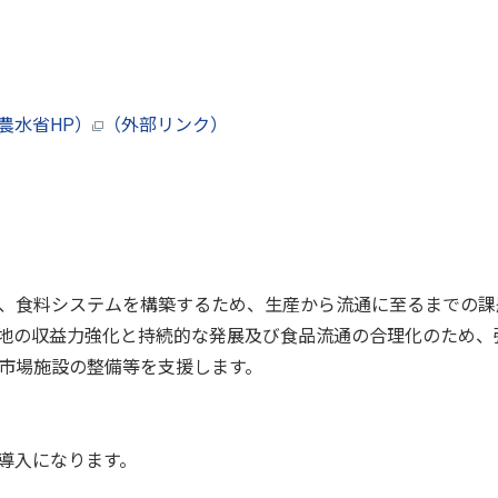
農水省HP）
（外部リンク）
、⾷料システムを構築するため、⽣産から流通に⾄るまでの課
地の収益⼒強化と持続的な発展及び⾷品流通の合理化のため、
市場施設の整備等を⽀援します。
導入になります。