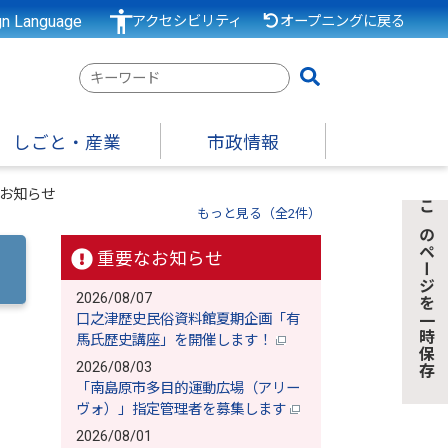
gn Language
アクセシビリティ
オープニングに戻る
検
索
キ
しごと・産業
市政情報
ー
ワ
お知らせ
ー
もっと見る（全2件）
このページを一時保存
ド
重要なお知らせ
2026/08/07
口之津歴史民俗資料館夏期企画「有
馬氏歴史講座」を開催します！
2026/08/03
「南島原市多目的運動広場（アリー
ヴォ）」指定管理者を募集します
2026/08/01