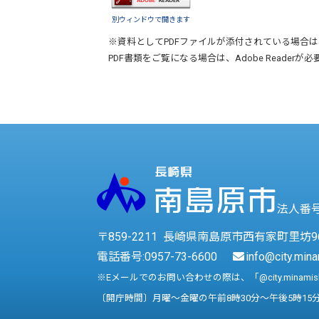
別ウィンドウで開きます
※資料としてPDFファイルが添付されている場合は
PDF書類をご覧になる場合は、
Adobe Reader
が必
法人番号 
〒859-2211 長崎県南島原市西有家町里坊9
電話番号:
0957-73-6600
info@city.mina
※Eメールでのお問い合わせの際は、「@city.minami
〔開庁時間〕月曜～金曜の午前8時30分～午後5時15